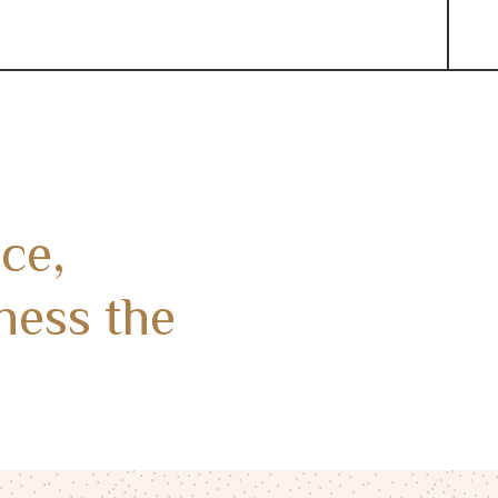
ce,
ness the