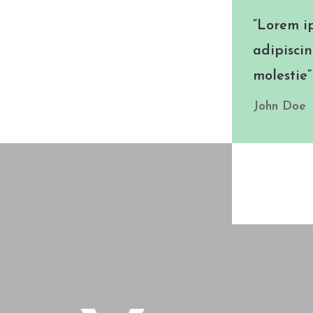
“Lorem ip
adipiscin
molestie”
John Doe